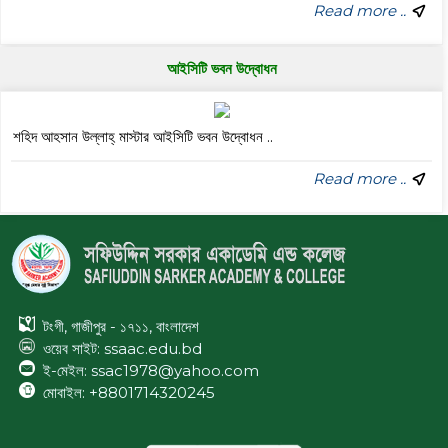
Read more ..
আইসিটি ভবন উদ্বোধন
শহিদ আহসান উল্লাহ্ মাস্টার আইসিটি ভবন উদ্বোধন ..
Read more ..
টংগী, গাজীপুর - ১৭১১, বাংলাদেশ
ওয়েব সাইট:
ssaac.edu.bd
ই-মেইল: ssac1978@yahoo.com
মোবাইল: +8801714320245