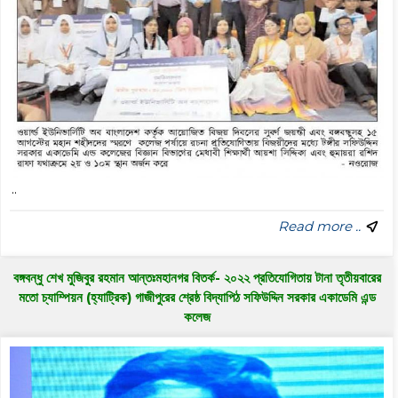
..
Read more ..
বঙ্গবন্ধু শেখ মুজিবুর রহমান আন্তঃমহানগর বিতর্ক- ২০২২ প্রতিযোগিতায় টানা তৃতীয়বারের
মতো চ্যাম্পিয়ন (হ্যাট্রিক) গাজীপুরের শ্রেষ্ঠ বিদ্যাপিঠ সফিউদ্দিন সরকার একাডেমি এন্ড
কলেজ