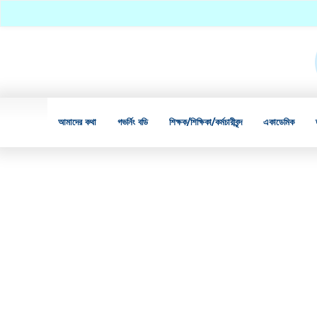
আমাদের কথা
গভর্নিং বডি
শিক্ষক/শিক্ষিকা/কর্মচারীবৃন্দ
একাডেমিক