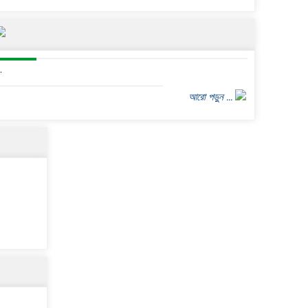
প্রতিষ্ঠানের অভ্যন্তরে শিক্ষার্থীদের স্মার্ট ঘড়ি এবং সামঞ্জস্যপূর্ণ
Read
অন্যান্য ডিভাইস ব্যবহার নিষিদ্ধ প্রসঙ্গে।
:
Published on
more ..
Tuesday, June 16, 2026
.
আরো পড়ুন ...
বেবি থেকে ৫ম শ্রেণির শ্রেণি মূল্যায়ন (২) ২০২৬
শেষ হওয়ার পর ক্লাস শুরু প্রসঙ্গে।
বৃহস্পতিবার, জুলাই
৩০, ২০২৬
দ্বাদশ শ্রেণির শিক্ষার্থীদের পাঠোন্নয়নের জন্য
শিক্ষার্থী-শিক্ষক-অভিভাবক মতবিনিময় সভা
প্রসঙ্গে।
বুধবার, জুলাই ২৯, ২০২৬
আগামী ২৯.০৭.২০২৬, বুধবার একাদশ শ্রেণির