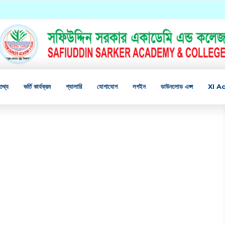
তথ্য
ভর্তি কার্যক্রম
গ্যালারি
যোগাযোগ
লগইন
ডাউনলোড এপ্স
XI A