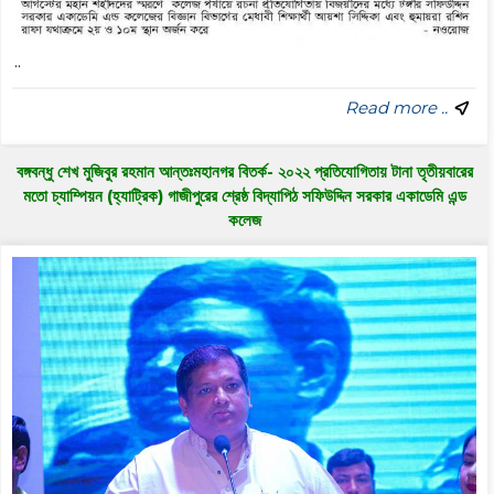
..
Read more ..
বঙ্গবন্ধু শেখ মুজিবুর রহমান আন্তঃমহানগর বিতর্ক- ২০২২ প্রতিযোগিতায় টানা তৃতীয়বারের
মতো চ্যাম্পিয়ন (হ্যাট্রিক) গাজীপুরের শ্রেষ্ঠ বিদ্যাপিঠ সফিউদ্দিন সরকার একাডেমি এন্ড
কলেজ