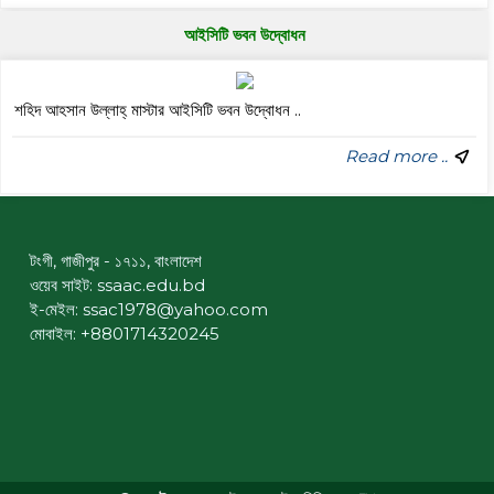
আইসিটি ভবন উদ্বোধন
শহিদ আহসান উল্লাহ্ মাস্টার আইসিটি ভবন উদ্বোধন ..
Read more ..
টংগী, গাজীপুর - ১৭১১, বাংলাদেশ
ওয়েব সাইট:
ssaac.edu.bd
ই-মেইল: ssac1978@yahoo.com
মোবাইল: +8801714320245