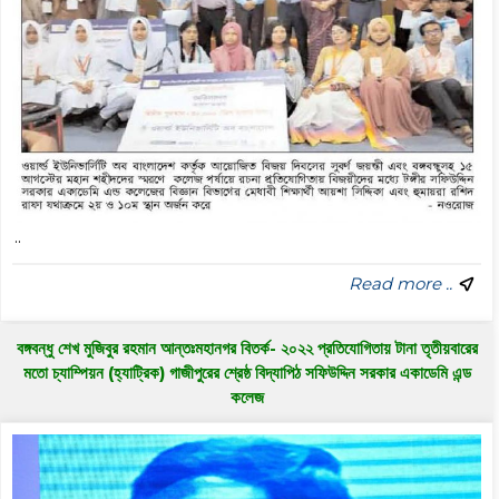
..
Read more ..
বঙ্গবন্ধু শেখ মুজিবুর রহমান আন্তঃমহানগর বিতর্ক- ২০২২ প্রতিযোগিতায় টানা তৃতীয়বারের
মতো চ্যাম্পিয়ন (হ্যাট্রিক) গাজীপুরের শ্রেষ্ঠ বিদ্যাপিঠ সফিউদ্দিন সরকার একাডেমি এন্ড
কলেজ