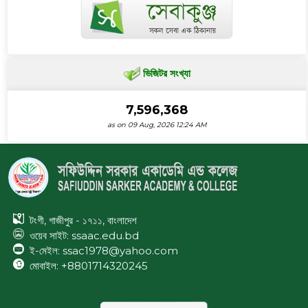
ভিজিটর সংখ্যা
7,596,368
as on 09 Aug, 2026 12:24 AM
টংগী, গাজীপুর - ১৭১১, বাংলাদেশ
ওয়েব সাইট:
ssaac.edu.bd
ই-মেইল: ssac1978@yahoo.com
মোবাইল: +8801714320245