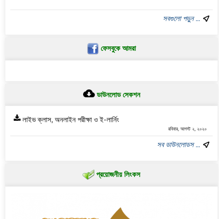
সবগুলো পড়ুন ...
ফেসবুকে আমরা
ডাউনলোড সেকশন
লাইভ ক্লাস, অনলাইন পরীক্ষা ও ই-লার্নিং
রবিবার, আগস্ট ২, ২০২০
সব ডাউনলোডস ...
প্রয়োজনীয় লিংকস