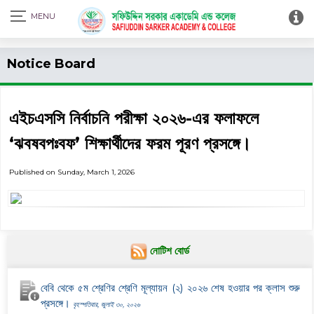
Print Admit Card
Notice Board
এইচএসসি নির্বাচনি পরীক্ষা ২০২৬-এর ফলাফলে
‘ঝবষবপঃবফ’ শিক্ষার্থীদের ফরম পূরণ প্রসঙ্গে।
Published on Sunday, March 1, 2026
নোটিশ বোর্ড
বেবি থেকে ৫ম শ্রেণির শ্রেণি মূল্যায়ন (২) ২০২৬ শেষ হওয়ার পর ক্লাস শুরু
প্রসঙ্গে।
বৃহস্পতিবার, জুলাই ৩০, ২০২৬