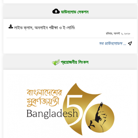
ডাউনলোড সেকশন
লাইভ ক্লাস, অনলাইন পরীক্ষা ও ই-লার্নিং
রবিবার, আগস্ট ২, ২০২০
সব ডাউনলোডস ...
প্রয়োজনীয় লিংকস