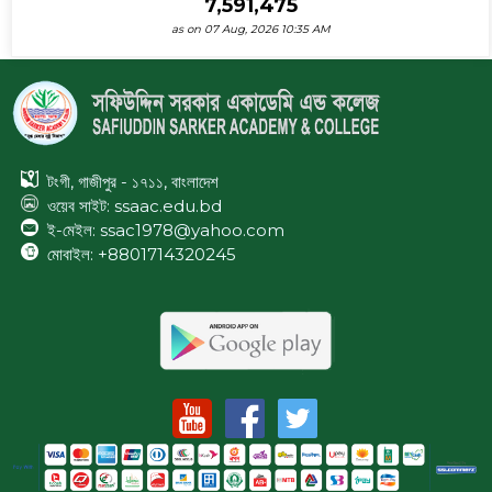
7,591,475
as on 07 Aug, 2026 10:35 AM
টংগী, গাজীপুর - ১৭১১, বাংলাদেশ
ওয়েব সাইট:
ssaac.edu.bd
ই-মেইল: ssac1978@yahoo.com
মোবাইল: +8801714320245