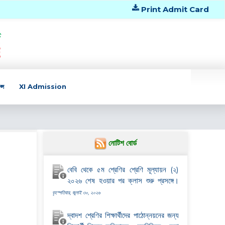
Print Admit Card
্স
XI Admission
নোটিশ বোর্ড
বেবি থেকে ৫ম শ্রেণির শ্রেণি মূল্যায়ন (২)
২০২৬ শেষ হওয়ার পর ক্লাস শুরু প্রসঙ্গে।
বৃহস্পতিবার, জুলাই ৩০, ২০২৬
দ্বাদশ শ্রেণির শিক্ষার্থীদের পাঠোন্নয়নের জন্য