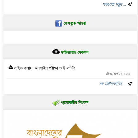
সবগুলো পড়ুন ...
ফেসবুকে আমরা
ডাউনলোড সেকশন
লাইভ ক্লাস, অনলাইন পরীক্ষা ও ই-লার্নিং
রবিবার, আগস্ট ২, ২০২০
সব ডাউনলোডস ...
প্রয়োজনীয় লিংকস