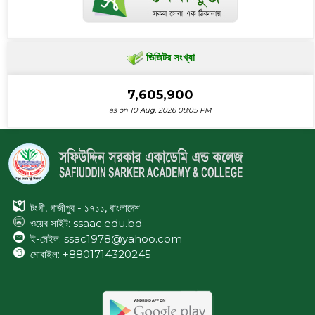
ভিজিটর সংখ্যা
7,605,900
as on 10 Aug, 2026 08:05 PM
টংগী, গাজীপুর - ১৭১১, বাংলাদেশ
ওয়েব সাইট:
ssaac.edu.bd
ই-মেইল: ssac1978@yahoo.com
মোবাইল: +8801714320245