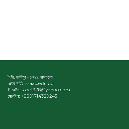
as on 07 Aug, 2026 03:24 PM
টংগী, গাজীপুর - ১৭১১, বাংলাদেশ
ওয়েব সাইট:
ssaac.edu.bd
ই-মেইল: ssac1978@yahoo.com
মোবাইল: +8801714320245