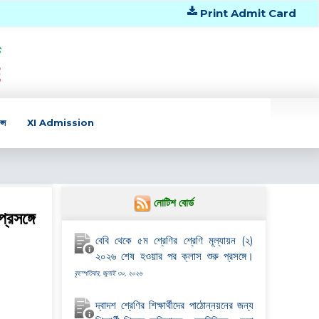
Print Admit Card
্স
XI Admission
নোটিশ বোর্ড
্রসঙ্গে
বেবি থেকে ৫ম শ্রেণির শ্রেণি মূল্যায়ন (২)
২০২৬ শেষ হওয়ার পর ক্লাস শুরু প্রসঙ্গে।
বৃহস্পতিবার, জুলাই ৩০, ২০২৬
দ্বাদশ শ্রেণির শিক্ষার্থীদের পাঠোন্নয়নের জন্য