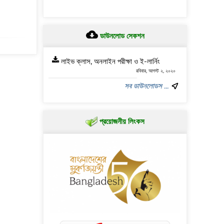
ডাউনলোড সেকশন
লাইভ ক্লাস, অনলাইন পরীক্ষা ও ই-লার্নিং
রবিবার, আগস্ট ২, ২০২০
সব ডাউনলোডস ...
প্রয়োজনীয় লিংকস