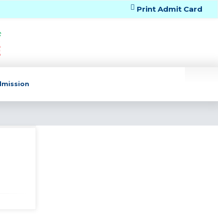
Print Admit Card
dmission
বেবি থেকে ৫ম শ্রেণির শ্রেণি মূল্যায়ন (২) ২০২৬
শেষ হওয়ার পর ক্লাস শুরু প্রসঙ্গে।
বৃহস্পতিবার, জুলাই ৩০,
২০২৬
দ্বাদশ শ্রেণির শিক্ষার্থীদের পাঠোন্নয়নের জন্য