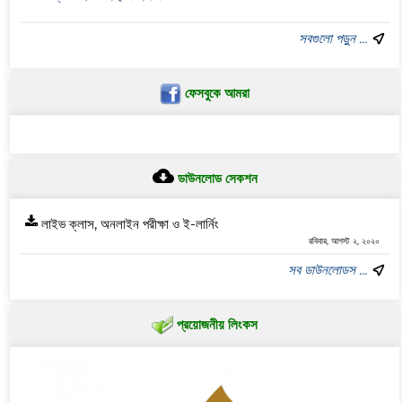
সবগুলো পড়ুন ...
ফেসবুকে আমরা
ডাউনলোড সেকশন
লাইভ ক্লাস, অনলাইন পরীক্ষা ও ই-লার্নিং
রবিবার, আগস্ট ২, ২০২০
সব ডাউনলোডস ...
প্রয়োজনীয় লিংকস