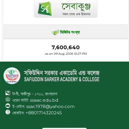
ভিজিটর সংখ্যা
7,600,640
as on 09 Aug, 2026 10:27 PM
টংগী, গাজীপুর - ১৭১১, বাংলাদেশ
ওয়েব সাইট:
ssaac.edu.bd
ই-মেইল: ssac1978@yahoo.com
মোবাইল: +8801714320245