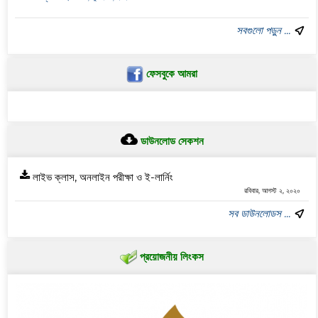
সবগুলো পড়ুন ...
ফেসবুকে আমরা
ডাউনলোড সেকশন
লাইভ ক্লাস, অনলাইন পরীক্ষা ও ই-লার্নিং
রবিবার, আগস্ট ২, ২০২০
সব ডাউনলোডস ...
প্রয়োজনীয় লিংকস