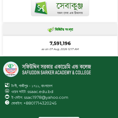
ভিজিটর সংখ্যা
7,591,196
as on 07 Aug, 2026 12:17 AM
টংগী, গাজীপুর - ১৭১১, বাংলাদেশ
ওয়েব সাইট:
ssaac.edu.bd
ই-মেইল: ssac1978@yahoo.com
মোবাইল: +8801714320245