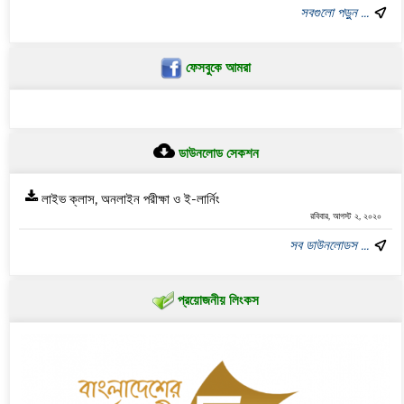
সবগুলো পড়ুন ...
ফেসবুকে আমরা
ডাউনলোড সেকশন
লাইভ ক্লাস, অনলাইন পরীক্ষা ও ই-লার্নিং
রবিবার, আগস্ট ২, ২০২০
সব ডাউনলোডস ...
প্রয়োজনীয় লিংকস