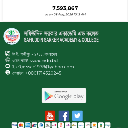
7,593,867
as on 08 Aug, 2026 10:13 AM
টংগী, গাজীপুর - ১৭১১, বাংলাদেশ
ওয়েব সাইট:
ssaac.edu.bd
ই-মেইল: ssac1978@yahoo.com
মোবাইল: +8801714320245