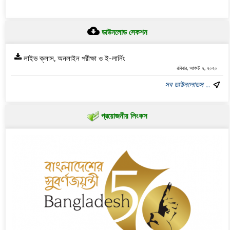
ডাউনলোড সেকশন
লাইভ ক্লাস, অনলাইন পরীক্ষা ও ই-লার্নিং
রবিবার, আগস্ট ২, ২০২০
সব ডাউনলোডস ...
প্রয়োজনীয় লিংকস