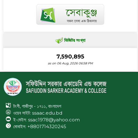
ভিজিটর সংখ্যা
7,590,895
as on 06 Aug, 2026 06:58 PM
টংগী, গাজীপুর - ১৭১১, বাংলাদেশ
ওয়েব সাইট:
ssaac.edu.bd
ই-মেইল: ssac1978@yahoo.com
মোবাইল: +8801714320245