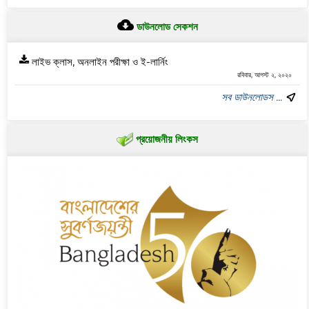
ডাউনলোড সেকশন
লাইভ ক্লাস, অনলাইন পরীক্ষা ও ই-লার্নিং
রবিবার, আগস্ট ২, ২০২০
সব ডাউনলোডস ...
প্রয়োজনীয় লিংকস