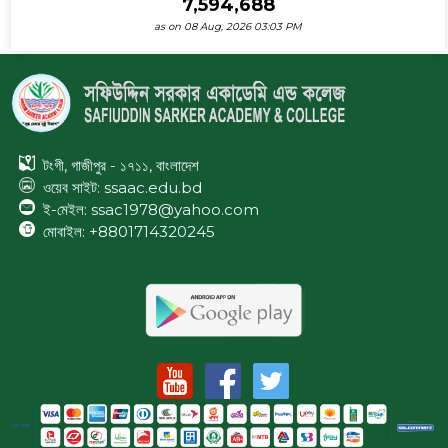
7,594,688
as on 08 Aug, 2026 03:03 PM
টংগী, গাজীপুর - ১৭১১, বাংলাদেশ
ওয়েব সাইট:
ssaac.edu.bd
ই-মেইল: ssac1978@yahoo.com
মোবাইল: +8801714320245