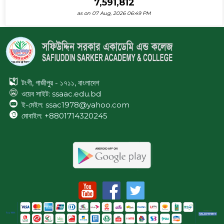
7,591,812
as on 07 Aug, 2026 06:49 PM
টংগী, গাজীপুর - ১৭১১, বাংলাদেশ
ওয়েব সাইট:
ssaac.edu.bd
ই-মেইল: ssac1978@yahoo.com
মোবাইল: +8801714320245