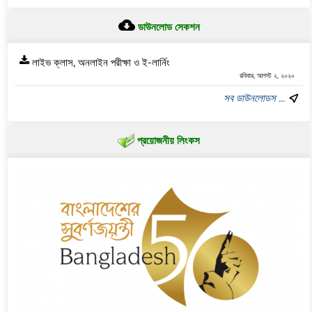
ডাউনলোড সেকশন
লাইভ ক্লাস, অনলাইন পরীক্ষা ও ই-লার্নিং
রবিবার, আগস্ট ২, ২০২০
সব ডাউনলোডস ...
প্রয়োজনীয় লিংকস