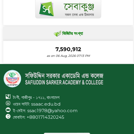
ভিজিটর সংখ্যা
7,590,912
as on 06 Aug, 2026 07:13 PM
টংগী, গাজীপুর - ১৭১১, বাংলাদেশ
ওয়েব সাইট:
ssaac.edu.bd
ই-মেইল: ssac1978@yahoo.com
মোবাইল: +8801714320245