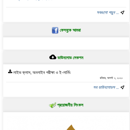
সবগুলো পড়ুন ...
ফেসবুকে আমরা
ডাউনলোড সেকশন
লাইভ ক্লাস, অনলাইন পরীক্ষা ও ই-লার্নিং
রবিবার, আগস্ট ২, ২০২০
সব ডাউনলোডস ...
প্রয়োজনীয় লিংকস