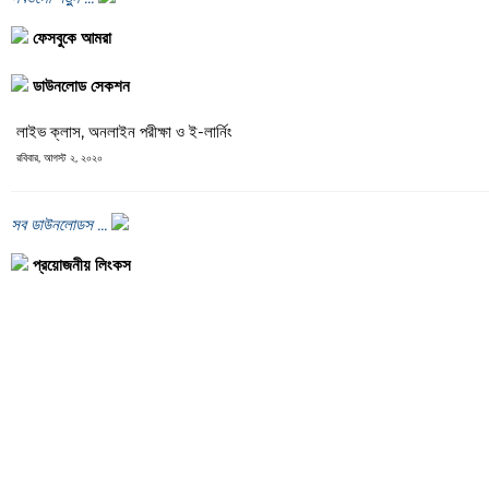
ফেসবুকে আমরা
ডাউনলোড সেকশন
লাইভ ক্লাস, অনলাইন পরীক্ষা ও ই-লার্নিং
রবিবার, আগস্ট ২, ২০২০
সব ডাউনলোডস ...
প্রয়োজনীয় লিংকস