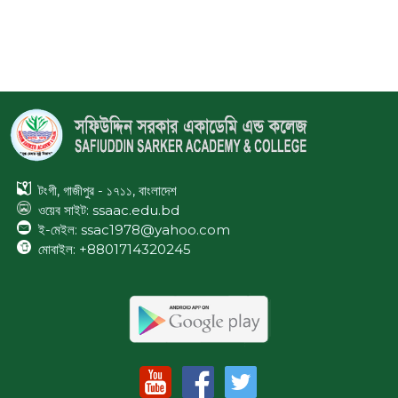
as on 08 Aug, 2026 07:07 AM
টংগী, গাজীপুর - ১৭১১, বাংলাদেশ
ওয়েব সাইট:
ssaac.edu.bd
ই-মেইল: ssac1978@yahoo.com
মোবাইল: +8801714320245