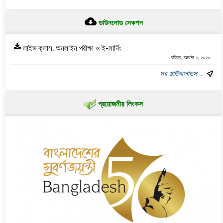
ডাউনলোড সেকশন
লাইভ ক্লাস, অনলাইন পরীক্ষা ও ই-লার্নিং
রবিবার, আগস্ট ২, ২০২০
সব ডাউনলোডস ...
প্রয়োজনীয় লিংকস