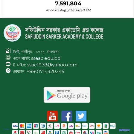
7,591,804
as on 07 Aug, 2026 06:40 PM
টংগী, গাজীপুর - ১৭১১, বাংলাদেশ
ওয়েব সাইট:
ssaac.edu.bd
ই-মেইল: ssac1978@yahoo.com
মোবাইল: +8801714320245