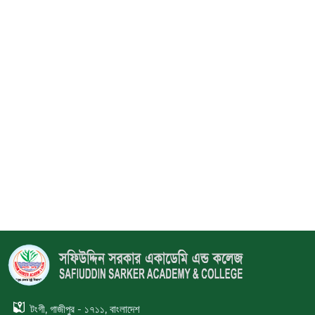
as on 07 Aug, 2026 05:01 PM
টংগী, গাজীপুর - ১৭১১, বাংলাদেশ