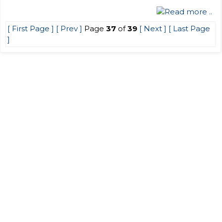
Read more ..
[ First Page ]
[ Prev ]
Page
37
of
39
[ Next ]
[ Last Page
]
বেবি থেকে ৫ম শ্রেণির শ্রেণি মূল্যায়ন (২) ২০২৬ শেষ হওয়ার পর ক্লাস শুরু
প্রসঙ্গে।
বৃহস্পতিবার, জুলাই ৩০, ২০২৬
দ্বাদশ শ্রেণির শিক্ষার্থীদের পাঠোন্নয়নের জন্য শিক্ষার্থী-শিক্ষক-অভিভাবক
মতবিনিময় সভা প্রসঙ্গে।
বুধবার, জুলাই ২৯, ২০২৬
আগামী ২৯.০৭.২০২৬, বুধবার একাদশ শ্রেণির ক্লাস স্থগিত প্রসঙ্গে।
মঙ্গলবার,
জুলাই ২৮, ২০২৬
প্রাথমিক ও জুনিয়র বৃত্তি ১ম মডেল টেস্ট ২০২৬-এর মূল্যায়নকৃত
উত্তরপত্রের সেট অভিভাবককে দেখানোর পর শ্রেণিশিক্ষকের নিকট জমাদান
প্রসঙ্গে।
রবিবার, জুলাই ১৯, ২০২৬