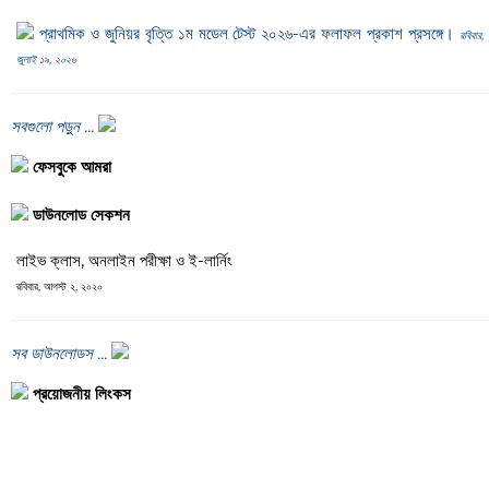
প্রাথমিক ও জুনিয়র বৃত্তি ১ম মডেল টেস্ট ২০২৬-এর ফলাফল প্রকাশ প্রসঙ্গে।
রবিবার,
জুলাই ১৯, ২০২৬
সবগুলো পড়ুন ...
ফেসবুকে আমরা
ডাউনলোড সেকশন
লাইভ ক্লাস, অনলাইন পরীক্ষা ও ই-লার্নিং
রবিবার, আগস্ট ২, ২০২০
সব ডাউনলোডস ...
প্রয়োজনীয় লিংকস