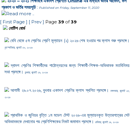
২০২০ – ২০২১ শিক্ষাবর্ষে একাদশ শ্রেণিতে Online এর মাধ্যমে ভর্তির আবেদন, ফল
প্রকাশ ও ভর্তির সময়সূচি
:
Published on Friday, September 11, 2020
Read more ..
[ First Page ]
[ Prev ]
Page
39
of
39
নোটিশ বোর্ড
বেবি থেকে ৫ম শ্রেণির শ্রেণি মূল্যায়ন (২) ২০২৬ শেষ হওয়ার পর ক্লাস শুরু প্রসঙ্গে।
বৃহস্পতিবার, জুলাই ৩০, ২০২৬
দ্বাদশ শ্রেণির শিক্ষার্থীদের পাঠোন্নয়নের জন্য শিক্ষার্থী-শিক্ষক-অভিভাবক মতবিনিময়
সভা প্রসঙ্গে।
বুধবার, জুলাই ২৯, ২০২৬
আগামী ২৯.০৭.২০২৬, বুধবার একাদশ শ্রেণির ক্লাস স্থগিত প্রসঙ্গে।
মঙ্গলবার, জুলাই ২৮,
২০২৬
প্রাথমিক ও জুনিয়র বৃত্তি ১ম মডেল টেস্ট ২০২৬-এর মূল্যায়নকৃত উত্তরপত্রের সেট
অভিভাবককে দেখানোর পর শ্রেণিশিক্ষকের নিকট জমাদান প্রসঙ্গে।
রবিবার, জুলাই ১৯, ২০২৬