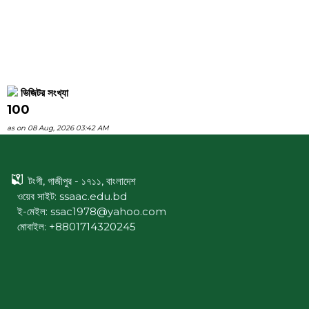
ভিজিটর সংখ্যা
100
as on 08 Aug, 2026 03:42 AM
টংগী, গাজীপুর - ১৭১১, বাংলাদেশ
ওয়েব সাইট:
ssaac.edu.bd
ই-মেইল: ssac1978@yahoo.com
মোবাইল: +8801714320245