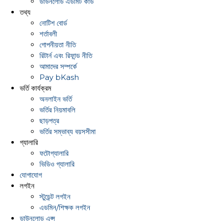
ডাউনলোড এডমিট কার্ড
তথ্য
নোটিশ বোর্ড
শর্তাবলী
গোপনীয়তা নীতি
রিটার্ন এবং রিফান্ড নীতি
আমাদের সম্পর্কে
Pay bKash
ভর্তি কার্যক্রম
অনলাইন ভর্তি
ভর্তির নিয়মাবলি
ছাড়পত্র
ভর্তির সম্ভাব্য বয়সসীমা
গ্যালারি
ফটোগ্যালারি
ভিডিও গ্যালারি
যোগাযোগ
লগইন
স্টুডেন্ট লগইন
এডমিন/শিক্ষক লগইন
ডাউনলোড এপ্স